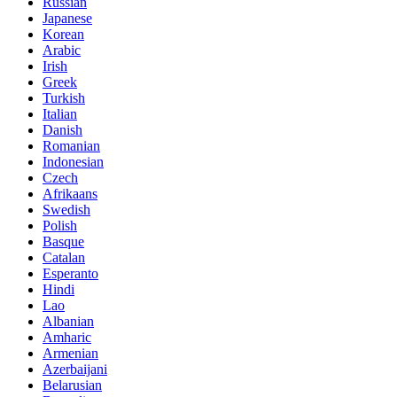
Russian
Japanese
Korean
Arabic
Irish
Greek
Turkish
Italian
Danish
Romanian
Indonesian
Czech
Afrikaans
Swedish
Polish
Basque
Catalan
Esperanto
Hindi
Lao
Albanian
Amharic
Armenian
Azerbaijani
Belarusian