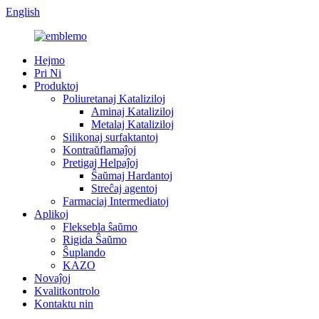
English
Hejmo
Pri Ni
Produktoj
Poliuretanaj Kataliziloj
Aminaj Kataliziloj
Metalaj Kataliziloj
Silikonaj surfaktantoj
Kontraŭflamaĵoj
Pretigaj Helpaĵoj
Ŝaŭmaj Hardantoj
Streĉaj agentoj
Farmaciaj Intermediatoj
Aplikoj
Fleksebla ŝaŭmo
Rigida Ŝaŭmo
Ŝuplando
KAZO
Novaĵoj
Kvalitkontrolo
Kontaktu nin