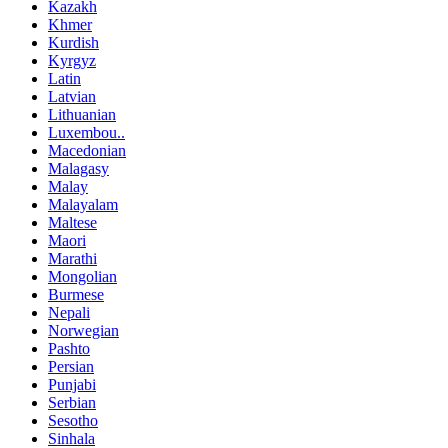
Kazakh
Khmer
Kurdish
Kyrgyz
Latin
Latvian
Lithuanian
Luxembou..
Macedonian
Malagasy
Malay
Malayalam
Maltese
Maori
Marathi
Mongolian
Burmese
Nepali
Norwegian
Pashto
Persian
Punjabi
Serbian
Sesotho
Sinhala