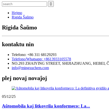
Hejmo
Rigida Ŝaŭmo
Rigida Ŝaŭmo
kontaktu nin
Telefono: +86 311 68129293
Telefono/Whatsapp: +8613933105578
NO.293 ZHAIYING STREET, SHIJIAZHUANG, HEBEI, Ĉ
info@mingxuchem.com
plej novaj novaĵoj
05/12/25
Aŭtomobila kaj litkovrila konformeco: La...